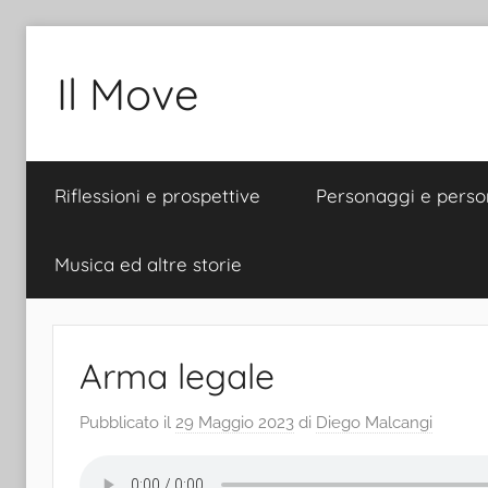
Salta
al
Il Move
contenuto
Riflessioni e prospettive
Personaggi e perso
Musica ed altre storie
Arma legale
Pubblicato il
29 Maggio 2023
di
Diego Malcangi