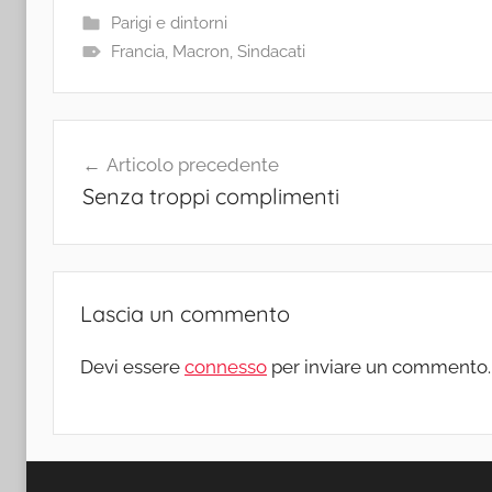
Parigi e dintorni
Francia
,
Macron
,
Sindacati
Navigazione
Articolo precedente
articoli
Senza troppi complimenti
Lascia un commento
Devi essere
connesso
per inviare un commento.