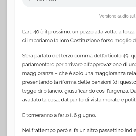
Versione audio su
L’art. 40 è il prossimo: un pezzo alla volta, a for
ci impariamo la loro Costituzione forse meglio d
S’era parlato del terzo comma dell’articolo 49, 
parlamentare per arrivare all’approvazione di una n
maggioranza – che è solo una maggioranza relat
presentando la riforma delle pensioni (di ques
legge di bilancio, giustificando così l’urgenza. D
avallato la cosa, dal punto di vista morale e polit
E torneranno a farlo il 6 giugno.
Nel frattempo però si fa un altro passettino indiet