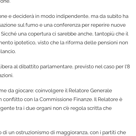
ione.
one e deciderà in modo indipendente, ma da subito ha
ssazione sul fumo e una conferenza per reperire nuove
. Sicché una copertura ci sarebbe anche, tantopiù che il
ento ipotetico, visto che la riforma delle pensioni non
lancio.
era al dibattito parlamentare, previsto nel caso per l’8
zioni.
me da giocare: coinvolgere il Relatore Generale
 conflitto con la Commissione Finanze. Il Relatore è
rgente tra i due organi non c’è regola scritta che
 di un ostruzionismo di maggioranza, con i partiti che