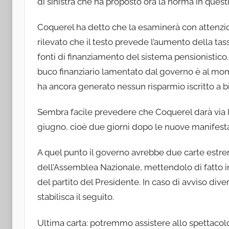
di sinistra che ha proposto ora la norma in quest
Coquerel ha detto che la esaminerà con attenzi
rilevato che il testo prevede l’aumento della ta
fonti di finanziamento del sistema pensionistico
buco finanziario lamentato dal governo è al mom
ha ancora generato nessun risparmio iscritto a bi
Sembra facile prevedere che Coquerel darà via lib
giugno, cioè due giorni dopo le nuove manifesta
A quel punto il governo avrebbe due carte estre
dell’Assemblea Nazionale, mettendolo di fatto in
del partito del Presidente. In caso di avviso dive
stabilisca il seguito.
Ultima carta: potremmo assistere allo spettacolo