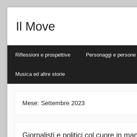
Salta
al
Il Move
contenuto
Riflessioni e prospettive
Personaggi e persone
Musica ed altre storie
Mese:
Settembre 2023
Giornalisti e politici col cuore in ma