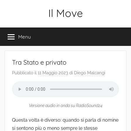
Salta
Il Move
al
contenuto
Menu
Tra Stato e privato
Pubblicato il
11 Maggio 2023
di
Diego Malcangi
Versione audio in onda su RadioSound24
Questa volta è diverso: quando si parla di nomine
si sentono più o meno sempre le stesse